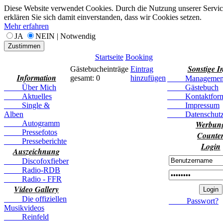
Diese Website verwendet Cookies. Durch die Nutzung unserer Servic
erklären Sie sich damit einverstanden, dass wir Cookies setzen.
Mehr erfahren
JA
NEIN | Notwendig
Zustimmen
Startseite
Booking
Sonstige I
Gästebucheinträge
Eintrag
Information
gesamt: 0
hinzufügen
Managemen
Über Mich
Gästebuch
Aktuelles
Kontaktform
Single &
Impressum
Alben
Datenschutze
Autogramm
Werbun
Pressefotos
Counte
Presseberichte
Login
Auszeichnung
Discofoxfieber
Radio-RDB
Radio - FFR
Video Gallery
Die offiziellen
Passwort?
Musikvideos
Reinfeld