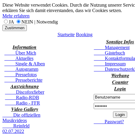
Diese Website verwendet Cookies. Durch die Nutzung unserer Servic
erklären Sie sich damit einverstanden, dass wir Cookies setzen.
Mehr erfahren
JA
NEIN | Notwendig
Zustimmen
Startseite
Booking
Sonstige Infos
Information
Management
Über Mich
Gästebuch
Aktuelles
Kontaktformula
Single & Alben
Impressum
Autogramm
Datenschutzerkl
Pressefotos
Werbung
Presseberichte
Counter
Auszeichnung
Login
Discofoxfieber
Radio-RDB
Radio - FFR
Video Gallery
Die offiziellen
Musikvideos
Passwort?
Reinfeld
02.07.2022