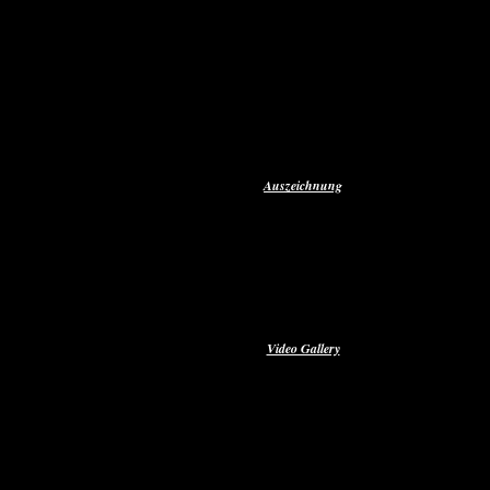
Aktuelles
Single & Alben
Autogramm
Pressefotos
Presseberichte
Auszeichnung
Discofoxfieber
Radio-RDB
Radio - FFR
Video Gallery
Die offiziellen Musikvideos
Reinfeld 02.07.2022
Stefan Unterwegs