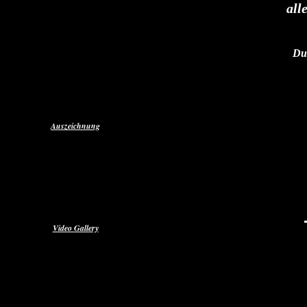
alle
Über Mich
Aktuelles
Single & Alben
Autogramm
Due
Pressefotos
Presseberichte
Auszeichnung
Discofoxfieber
Radio-RDB
Radio - FFR
Video Gallery
Die offiziellen Musikvideos
Reinfeld 02.07.2022
Stefan Unterwegs