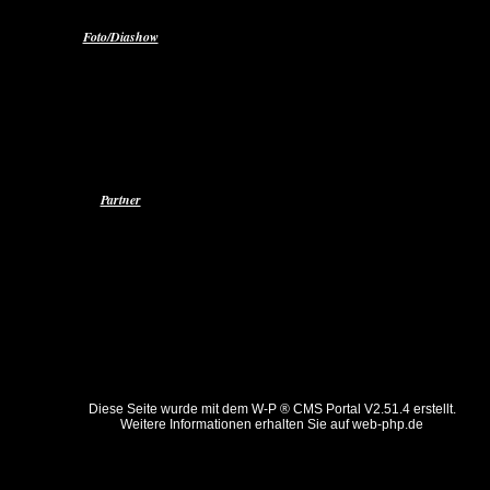
Foto/Diashow
Radio Weser TV
Set Glaub An Dich
Set Rock Dein Leben
Partner
Diese Seite wurde mit dem W-P ® CMS Portal V2.51.4 erstellt.
Weitere Informationen erhalten Sie auf
web-php.de